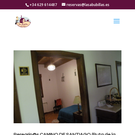
+34 629 614487
reservas@lasabubillas.es
Peregrin@s CAMINO DE SANTIAGO (Ruta de la