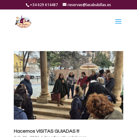
+34 629 614487
reservas@lasabubillas.es
Hacemos VISITAS GUIADAS !!!