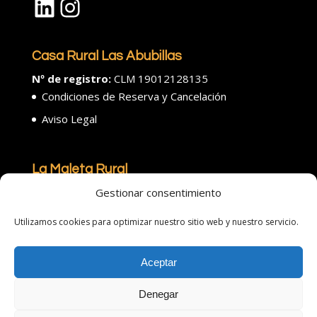
LinkedIn
Instagram
Casa Rural Las Abubillas
Nº de registro:
CLM 19012128135
Condiciones de Reserva y Cancelación
Aviso Legal
La Maleta Rural
¡Descubre más destinos!
Si buscas más que un
Gestionar consentimiento
alojamiento, una experiencia, esta es
tu
Utilizamos cookies para optimizar nuestro sitio web y nuestro servicio.
maleta.
También somos
Las
Ranas
Casa
Rural
en
San Andrés
del
Congosto
. Sigue todas nuestras
novedades en
La Maleta Rural
.
Aceptar
Denegar