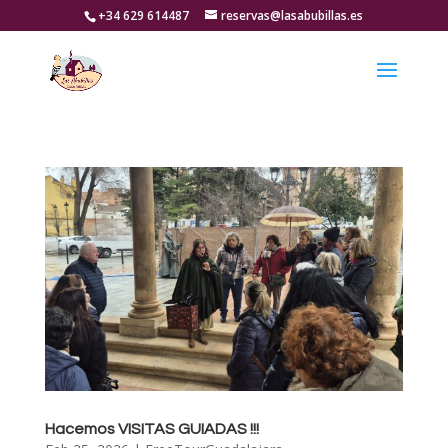
+34 629 614487
reservas@lasabubillas.es
Hacemos VISITAS GUIADAS !!!