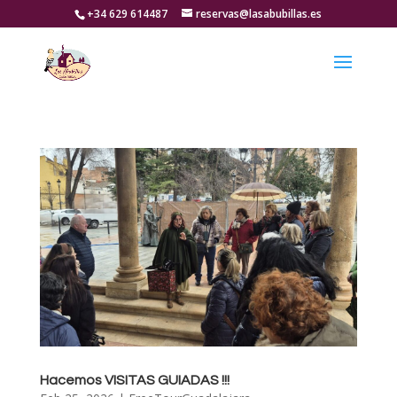
+34 629 614487
reservas@lasabubillas.es
Hacemos VISITAS GUIADAS !!!